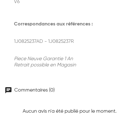
V6
Correspondances aux références :
1J0825237AD - 1J0825237R
Piece Neuve Garantie 1 An
Retrait possible en Magasin
chat
Commentaires (0)
Aucun avis n'a été publié pour le moment.