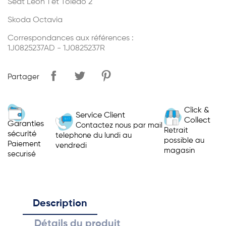
Seat Leon 1 et Toledo 2
Skoda Octavia
Correspondances aux références :
1J0825237AD - 1J0825237R
Partager
Click &
Service Client
Collect
Garanties
Contactez nous par mail
Retrait
sécurité
telephone du lundi au
possible au
Paiement
vendredi
magasin
securisé
Description
Détails du produit