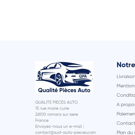
Notre
Livraiso
Mentions
Conditio
QUALITE PIECES AUTO
A propo
15 rue marie curie
Paiemen
26100 romans sur isere
France
Contact
Envoyez-nous un e-mail :
contact@sud-auto-pieces.com
Plan du 