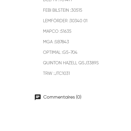
FEBI BILSTEIN :30515
LEMFÖRDER :30340 01
MAPCO :51635
MGA :SB7843
OPTIMAL :G5-704
QUINTON HAZELL QSJ3389S
TRW :JTC1031
chat
Commentaires (0)