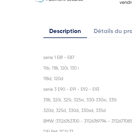
vendr
Description
Détails du pr
serie 1 E81 - E87
116i, 118i, 120i, 130 i
118d, 120d
serie 3 E90 - E91 - E92 - E93
318i, 320i, 325i, 325xi, 330i 330xi, 335i
320d, 325d, 330d, 330xd, 335d
BMW :31126763700 - 31126769794 - 311267708
DELPHI :TC1477