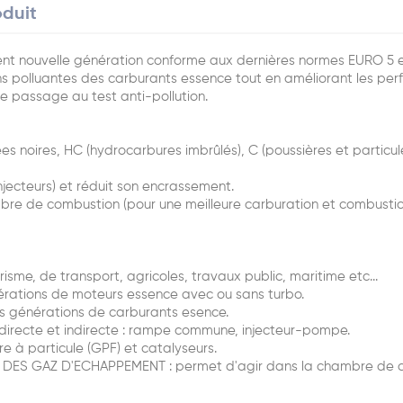
oduit
 nouvelle génération conforme aux dernières normes EURO 5 et 
ons polluantes des carburants essence tout en améliorant les p
le passage au test anti-pollution.
mées noires, HC (hydrocarbures imbrûlés), C (poussières et parti
njecteurs) et réduit son encrassement.
re de combustion (pour une meilleure carburation et combustio
isme, de transport, agricoles, travaux public, maritime etc...
érations de moteurs essence avec ou sans turbo.
es générations de carburants esence.
directe et indirecte : rampe commune, injecteur-pompe.
e à particule (GPF) et catalyseurs.
 DES GAZ D'ECHAPPEMENT : permet d'agir dans la chambre de co