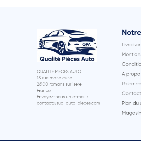
Notre
Livraiso
Mentions
Conditio
QUALITE PIECES AUTO
A propo
15 rue marie curie
Paiemen
26100 romans sur isere
France
Contact
Envoyez-nous un e-mail :
contact@sud-auto-pieces.com
Plan du 
Magasin