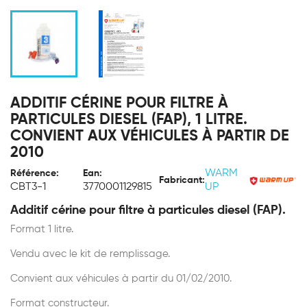
ADDITIF CÉRINE POUR FILTRE À
PARTICULES DIESEL (FAP), 1 LITRE.
CONVIENT AUX VÉHICULES À PARTIR DE
2010
WARM
Référence:
Ean:
Fabricant:
CBT3-1
3770001129815
UP
Additif cérine pour filtre à particules diesel (FAP).
Format 1 litre.
Vendu avec le kit de remplissage.
Convient aux véhicules à partir du 01/02/2010.
Format constructeur.