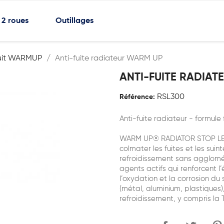
2 roues
Outillages
uit WARMUP
Anti-fuite radiateur WARM UP
ANTI-FUITE RADIAT
RSL300
Référence:
Anti-fuite radiateur - formule 
WARM UP® RADIATOR STOP LEAK
colmater les fuites et les sui
refroidissement sans agglomér
agents actifs qui renforcent l
l’oxydation et la corrosion d
(métal, aluminium, plastiques)
refroidissement, y compris la