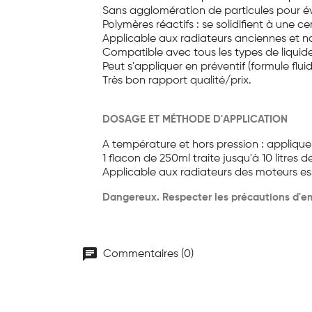
Sans agglomération de particules pour év
Polymères réactifs : se solidifient à une 
Applicable aux radiateurs anciennes et no
Compatible avec tous les types de liquide
Peut s'appliquer en préventif (formule flui
Très bon rapport qualité/prix.
DOSAGE ET MÉTHODE D'APPLICATION
A température et hors pression : appliquer
1 flacon de 250ml traite jusqu'à 10 litres 
Applicable aux radiateurs des moteurs ess
Dangereux. Respecter les précautions d'e
chat
Commentaires (0)