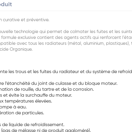
oduit
n curative et préventive.
lle technologie qui permet de colmater les fuites et les suinte
ormule exclusive contient des agents actifs qui renforcent l’éta
patible avec tous les radiateurs (métal, aluminium, plastiques), 
Acide Organique.
 les trous et les fuites du radiateur et du système de refroid
ore l’étanchéité du joint de culasse et du bloque moteur.
ation de rouille, du tartre et de la corrosion.
es et évite la surchauffe du moteur.
aux températures élevées.
 pompe à eau.
ration de particules.
s de liquide de refroidissement.
e (pas de mélasse ni de produit aggloméré).