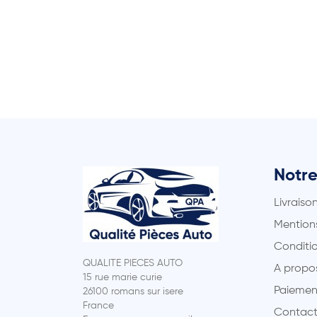
Notre
Livraiso
Mentions
Conditio
QUALITE PIECES AUTO
A propo
15 rue marie curie
Paiemen
26100 romans sur isere
France
Contact