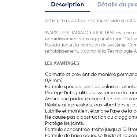
Description
Détails du pr
Anti-fuite radiateur - formule fluide à actio
WARM UP® RADIATOR STOP LEAK est une nouve
refroidissement sans agglomération. Cette f
l’oxydation et la corrosion du système. Com
refroidissement, y compris la Technologie 
LES AVANTAGES
Colmate et prévient de manière permanente
0,9 mm).
Formule spéciale joint de culasse : améli
Protège l’intégralité du système de la form
Assure une parfaite circulation des liquid
Résiste aux pressions, aux vibrations et 
Lubrifie et maintient étanche l’axe de la
Ne cause pas d’obstruction ou d’agglomé
Protège les joints.
Formule concentrée, traite jusqu'à 10 litre
Formule de base aqueuse fluide et liquid