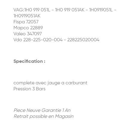
VAG:1H0 919 051L - 1H0 919 051AK - 1H0919051L -
1H0919051AK
Fispa 72057
Mapco 22889
Valeo 347097
Vdo 228-225-020-004 - 228225020004
Specification :
complete avec jauge a carburant
Pression 3 Bars
Piece Neuve Garantie 1 An
Retrait possible en Magasin