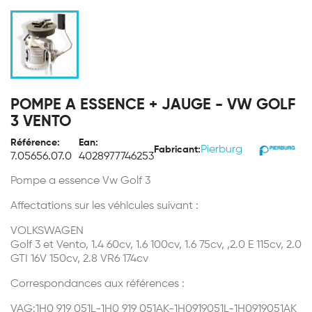
POMPE A ESSENCE + JAUGE - VW GOLF
3 VENTO
Référence:
Ean:
Pierburg
Fabricant:
7.05656.07.0
4028977746253
Pompe a essence Vw Golf 3
Affectations sur les véhicules suivant :
VOLKSWAGEN
Golf 3 et Vento, 1.4 60cv, 1.6 100cv, 1.6 75cv, ,2.0 E 115cv, 2.0
GTI 16V 150cv, 2.8 VR6 174cv
Correspondances aux références :
VAG:1H0 919 051L-1H0 919 051AK-1H0919051L-1H0919051AK