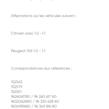
Affectations sur les véhicules suivant :
Citroen saxo 1.0 -1.1
Peugeot 106 1.0 - 1.1
Correspondances aux references :
152563
152579
1525E1
9626061780 / 96 260 617 80
9632062880 / 96 320 628 80
9634981680 / 96 349 816 80