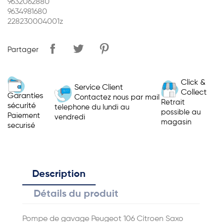
9632062880
9634981680
228230004001z
Partager
Click &
Service Client
Collect
Garanties
Contactez nous par mail
Retrait
sécurité
telephone du lundi au
possible au
Paiement
vendredi
magasin
securisé
Description
Détails du produit
Pompe de gavage Peugeot 106 Citroen Saxo