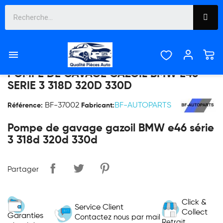

POMPE DE GAVAGE GAZOIL BMW E46
SERIE 3 318D 320D 330D
BF-37002
BF-AUTOPARTS
Référence:
Fabricant:
Pompe de gavage gazoil BMW e46 série
3 318d 320d 330d
Partager
Click &
Service Client
Collect
Garanties
Contactez nous par mail
Retrait