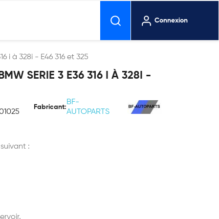
Connexion
i à 328i - E46 316 et 325
W SERIE 3 E36 316 I À 328I -
BF-
Fabricant:
01025
AUTOPARTS
 suivant :
rvoir.