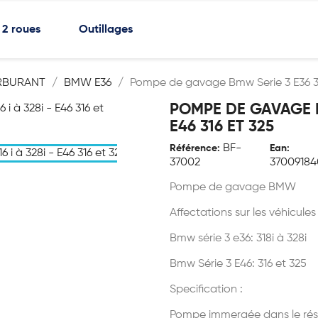
2 roues
Outillages
RBURANT
BMW E36
Pompe de gavage Bmw Serie 3 E36 316 
POMPE DE GAVAGE BM
E46 316 ET 325
BF-
Référence:
Ean:
37002
37009184
Pompe de gavage BMW
Affectations sur les véhicules
Bmw série 3 e36: 318i à 328i
Bmw Série 3 E46: 316 et 325
Specification :
Pompe immergée dans le rése