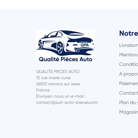
Notre
Livraiso
Mentions
Conditio
QUALITE PIECES AUTO
A propo
15 rue marie curie
Paiemen
26100 romans sur isere
France
Contact
Envoyez-nous un e-mail :
contact@sud-auto-pieces.com
Plan du 
Magasin