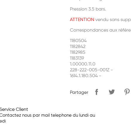
Pression 3.5 bars.
ATTENTION
vendu sans suppo
Correspondances aux référe
1180504
1182842
1182985
1183139
1.00000.11.0
228-222-005-001Z -
1614.1.180.504 -
Partager
Service Client
Contactez nous par mail telephone du lundi au
edi