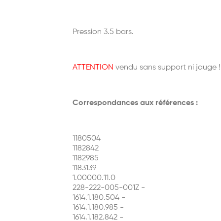
Pression 3.5 bars.
ATTENTION
vendu sans support ni jauge !
Correspondances aux références :
1180504
1182842
1182985
1183139
1.00000.11.0
228-222-005-001Z -
1614.1.180.504 -
1614.1.180.985 -
1614.1.182.842 -