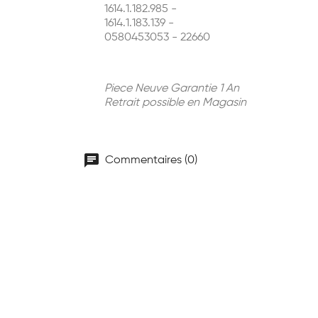
1614.1.182.985 -
1614.1.183.139 -
0580453053 - 22660
Piece Neuve Garantie 1 An
Retrait possible en Magasin
chat
Commentaires (0)