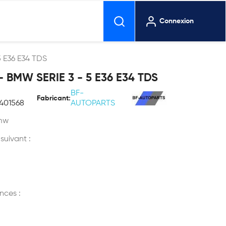
Connexion
 E36 E34 TDS
BMW SERIE 3 - 5 E36 E34 TDS
BF-
Fabricant:
401568
AUTOPARTS
mw
 suivant :
nces :