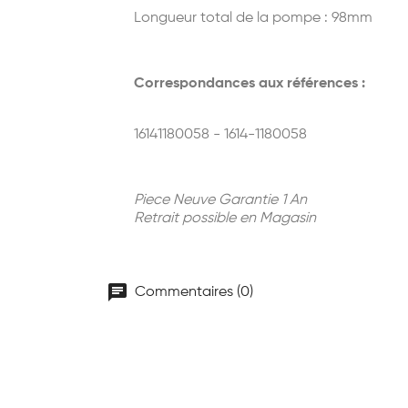
Longueur total de la pompe : 98mm
Correspondances aux références :
16141180058 - 1614-1180058
Piece Neuve Garantie 1 An
Retrait possible en Magasin
chat
Commentaires (0)