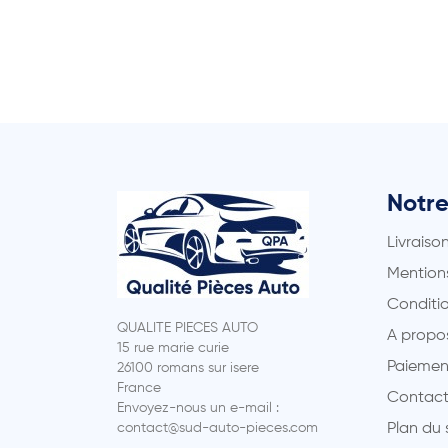
Notre
Livraiso
Mentions
Conditio
QUALITE PIECES AUTO
A propo
15 rue marie curie
Paiemen
26100 romans sur isere
France
Contact
Envoyez-nous un e-mail :
contact@sud-auto-pieces.com
Plan du 