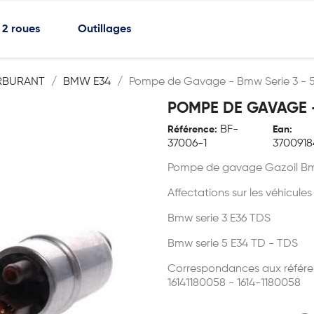
2 roues
Outillages
RBURANT
BMW E34
Pompe de Gavage - Bmw Serie 3 - 5
POMPE DE GAVAGE - 
BF-
Référence:
Ean:
37006-1
3700918
Pompe de gavage Gazoil B
Affectations sur les véhicules
Bmw serie 3 E36 TDS
Bmw serie 5 E34 TD - TDS
Correspondances aux référe
16141180058 - 1614-1180058