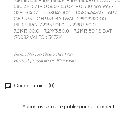
16141180318 - 16141181354 - 16141183009 BOSCH : 0
580 314 071 - 0 580 453 021 - 0 580 464 995 -
0580314071 - 0580453021 - 0580464995 - 61321 -
GFP 333 - GFP333 MARWAL :29909135000
PIERBURG :7.21833.01.0 - 7.21883.50.0 -
7.21913.00.0 - 7.21913.50.0 - 7.21913.50.1 SIDAT
:70082 VALEO : 347214
Piece Neuve Garantie 1 An
Retrait possible en Magasin
chat
Commentaires (0)
Aucun avis n'a été publié pour le moment.