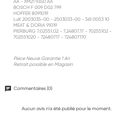
AA - XM21 9350 AA
BOSCH F 009 D02 799
HOFFER 8091019
LuK 2003035-00 - 2503033-00 - 561 0053 10
MEAT & DORIA 91019
PIERBURG 7.02551.02 - 7.24807.17 - 70255102 -
702551020 - 72480717 - 724807170
Piece Neuve Garantie 1 An
Retrait possible en Magasin
chat
Commentaires (0)
Aucun avis n'a été publié pour le moment.