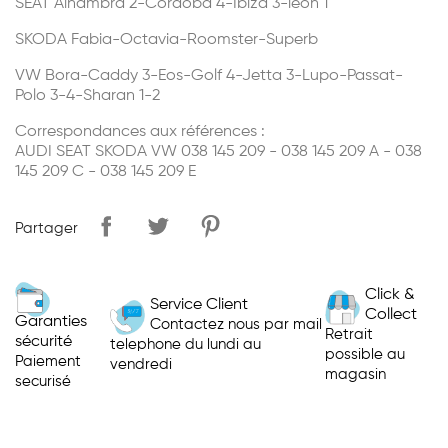
SEAT Alhambra 2-Cordoba 4-Ibiza 3-leon 1
SKODA Fabia-Octavia-Roomster-Superb
VW Bora-Caddy 3-Eos-Golf 4-Jetta 3-Lupo-Passat-
Polo 3-4-Sharan 1-2
Correspondances aux références :
AUDI SEAT SKODA VW 038 145 209 - 038 145 209 A - 038
145 209 C - 038 145 209 E
Partager
Click &
Service Client
Collect
Garanties
Contactez nous par mail
Retrait
sécurité
telephone du lundi au
possible au
Paiement
vendredi
magasin
securisé