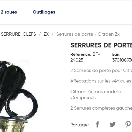
2 roues
Outillages
 SERRURE, CLEFS
ZX
Serrures de porte - Citroen Zx
SERRURES DE PORTE
BF-
Référence:
Ean:
24025
37010893
2 Serrures de porte pour Cit
Affectations sur les véhicules
Citroen Zx tous modeles
Comprend :
2 Serrures completes gauche + 
Partager