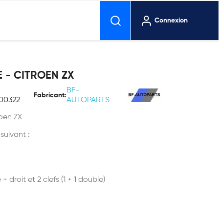
Connexion
 - CITROEN ZX
BF-
Fabricant:
00322
AUTOPARTS
roen ZX
 suivant :
droit et 2 clefs (1 + 1 double)