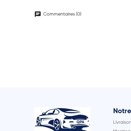
chat
Commentaires (0)
Notre
Livraiso