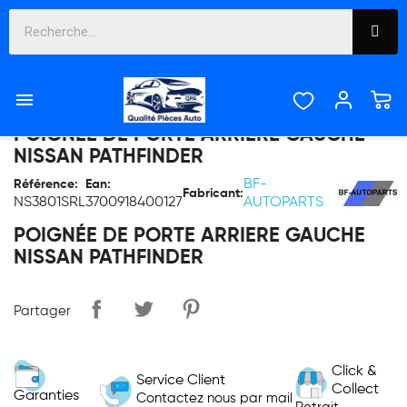

POIGNEE DE PORTE ARRIERE GAUCHE
NISSAN PATHFINDER
BF-
Référence:
Ean:
Fabricant:
NS3801SRL
3700918400127
AUTOPARTS
POIGNÉE DE PORTE ARRIERE GAUCHE
NISSAN PATHFINDER
Partager
Click &
Service Client
Collect
Garanties
Contactez nous par mail