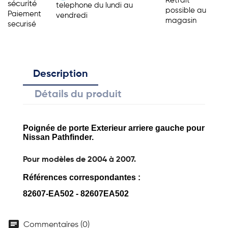
Retrait
sécurité
telephone du lundi au
possible au
Paiement
vendredi
magasin
securisé
Description
Détails du produit
Poignée de porte Exterieur arriere gauche pour
Nissan Pathfinder.
Pour modèles de 2004 à 2007.
Références correspondantes :
82607-EA502 - 82607EA502
chat
Commentaires (0)