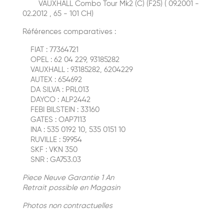
VAUXHALL Combo Tour Mk2 (C) (F25) ( 09.2001 -
02.2012 , 65 - 101 CH)
Références comparatives :
FIAT : 77364721
OPEL : 62 04 229, 93185282
VAUXHALL : 93185282, 6204229
AUTEX : 654692
DA SILVA : PRL013
DAYCO : ALP2442
FEBI BILSTEIN : 33160
GATES : OAP7113
INA : 535 0192 10, 535 0151 10
RUVILLE : 59954
SKF : VKN 350
SNR : GA753.03
Piece Neuve Garantie 1 An
Retrait possible en Magasin
Photos non contractuelles