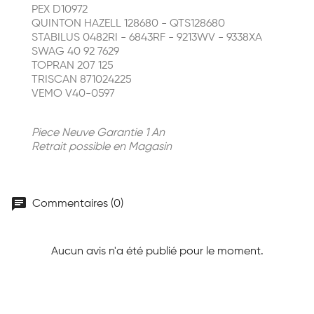
PEX D10972
QUINTON HAZELL 128680 - QTS128680
STABILUS 0482RI - 6843RF - 9213WV - 9338XA
SWAG 40 92 7629
TOPRAN 207 125
TRISCAN 871024225
VEMO V40-0597
Piece Neuve Garantie 1 An
Retrait possible en Magasin
chat
Commentaires (0)
Aucun avis n'a été publié pour le moment.