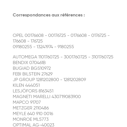
Correspondances aux références :
OPEL 00176608 - 00176725 - 0176608 - 0176725 -
176608 - 176725
09180255 - 13241974 - 9180255
AUTOMEGA 1101760725 - 3001760725 - 3101760725
BENDIX 070461B
BUGIAD BGS10972
FEBI BILSTEIN 27629
JP GROUP 1281202800 - 1281202809
KILEN 444051
LESJÖFORS 8163451
MAGNETI MARELLI 430719083900
MAPCO 91707
METZGER 2110486
MEYLE 640 910 0016
MONROE ML5773
OPTIMAL AG-40023