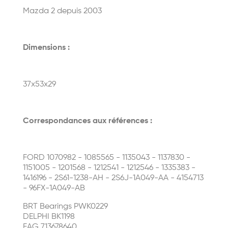
Mazda 2 depuis 2003
Dimensions :
37x53x29
Correspondances aux références :
FORD 1070982 - 1085565 - 1135043 - 1137830 -
1151005 - 1201568 - 1212541 - 1212546 - 1335383 -
1416196 - 2S61-1238-AH - 2S6J-1A049-AA - 4154713
- 96FX-1A049-AB
BRT Bearings PWK0229
DELPHI BK1198
FAG 713678640