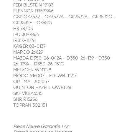
FEBI BILSTEIN 19183
FLENNOR FR391946
GSP GK3532 - GK3532A - GK3532B - GK3532C -
GK3532E - GK6515
HK 78/03
IPD 30-7864
IRB K-11/41
KAGER 83-0137
MAPCO 26629
MAZDA D350-26-042A - D350-26-139 - D350-
26-139A - D350-26-151C
METZGER WM1128
MOOG 516007 - FD-WB-11217
OPTIMAL 302057
QUINTON HAZELL QWB1128
SKF VKBA6515
SNR R15256
TOPRAN 302 151
Piece Neuve Garantie 1 An