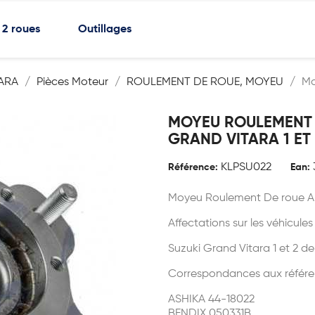
2 roues
Outillages
ARA
Pièces Moteur
ROULEMENT DE ROUE, MOYEU
Mo
MOYEU ROULEMENT D
GRAND VITARA 1 ET 
KLPSU022
Référence:
Ean:
Moyeu Roulement De roue Arr
Affectations sur les véhicules
Suzuki Grand Vitara 1 et 2 de
Correspondances aux référe
ASHIKA 44-18022
BENDIX 050331B