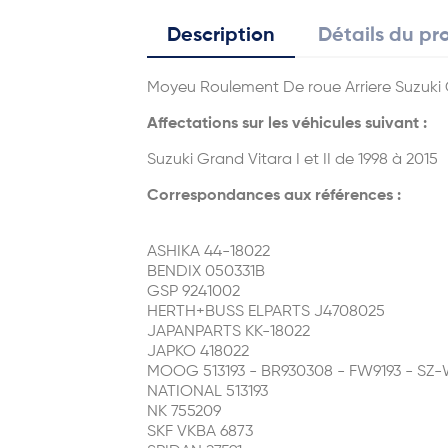
Description
Détails du pr
Moyeu Roulement De roue Arriere Suzuki 
Affectations sur les véhicules suivant :
Suzuki Grand Vitara I et II de 1998 à 2015
Correspondances aux références :
ASHIKA 44-18022
BENDIX 050331B
GSP 9241002
HERTH+BUSS ELPARTS J4708025
JAPANPARTS KK-18022
JAPKO 418022
MOOG 513193 - BR930308 - FW9193 - SZ
NATIONAL 513193
NK 755209
SKF VKBA 6873