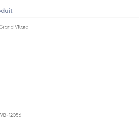
oduit
Grand Vitara
-WB-12056