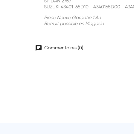
SPIDAN 27591
SUZUKI 43401-65D10 - 4340165D00 - 434
Piece Neuve Garantie 1 An
Retrait possible en Magasin
chat
Commentaires (0)