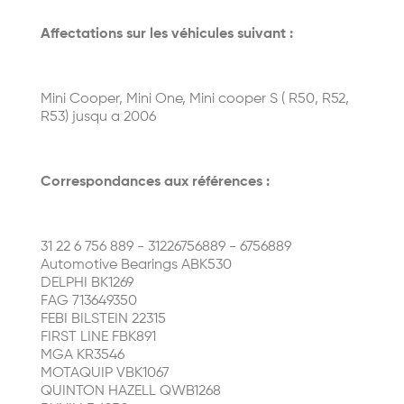
Affectations sur les véhicules suivant :
Mini Cooper, Mini One, Mini cooper S ( R50, R52,
R53) jusqu a 2006
Correspondances aux références :
31 22 6 756 889 - 31226756889 - 6756889
Automotive Bearings ABK530
DELPHI BK1269
FAG 713649350
FEBI BILSTEIN 22315
FIRST LINE FBK891
MGA KR3546
MOTAQUIP VBK1067
QUINTON HAZELL QWB1268