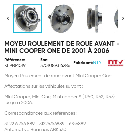


MOYEU ROULEMENT DE ROUE AVANT -
MINI COOPER ONE DE 2001 À 2006
Référence:
Ean:
NTY
Fabricant:
KLPBM019
3701089316286
Moyeu Roulement de roue avant Mini Cooper One
Affectations sur les véhicules suivant :
Mini Cooper, Mini One, Mini cooper S ( R50, R52, R53)
jusqu a 2006,
Correspondances aux références :
31 22 6 756 889 - 31226756889 - 6756889
Automotive Bearings ABK530