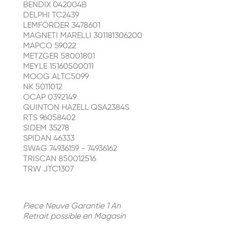
BENDIX 042004B
DELPHI TC2439
LEMFÖRDER 3478601
MAGNETI MARELLI 301181306200
MAPCO 59022
METZGER 58001801
MEYLE 15160500011
MOOG ALTC5099
NK 5011012
OCAP 0392149
QUINTON HAZELL QSA2384S
RTS 96058402
SIDEM 35278
SPIDAN 46333
SWAG 74936159 - 74936162
TRISCAN 850012516
TRW JTC1307
Piece Neuve Garantie 1 An
Retrait possible en Magasin