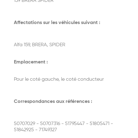
159 BRERA SPIDER
Affectations sur les véhicules suivant :
Alfa 159, BRERA, SPIDER
Emplacement :
Pour le coté gauche, le coté conducteur
Correspondances aux références :
50707029 - 50707316 - 51795447 - 51805471 -
51842925 - 71749327