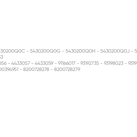
430200Q0C - 5430200Q0G - 5430200Q0H - 5430200Q0J - 
33
56 - 4433057 - 4433059 - 91166017 - 93192735 - 93198023 - 931
0394951 - 8200728278 - 8200728279