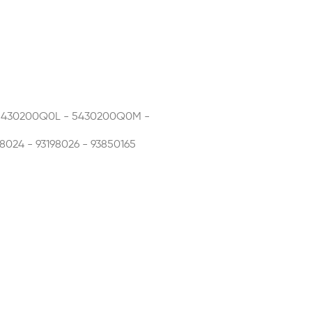
5430200Q0L - 5430200Q0M -
98024 - 93198026 - 93850165