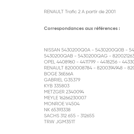
RENAULT Trafic 2 A partir de 2001
Correspondances aux références :
NISSAN 5430200Q0A - 5430200Q0B - 5
5430200QAB - 5430200QAG - 82002126
OPEL 4408960 - 4411799 - 4418256 - 44330
RENAULT 8200008784 - 8200394948 - 820
BOGE 36E66A
GABRIEL G35379
KYB 335803
METZGER 2340094
MEYLE 16266230007
MONROE V4504
NK 65393338
SACHS 312 655 - 312655
TRW JGM351T