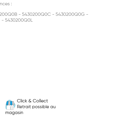
nces :
0200Q0B - 5430200Q0C - 5430200Q0G -
 - 5430200Q0L
Click & Collect
Retrait possible au
magasin