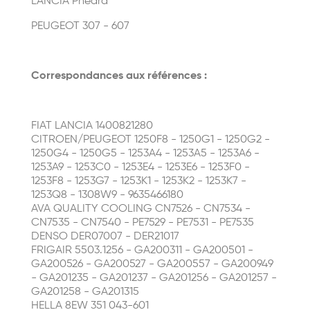
LANCIA Phedra
PEUGEOT 307 - 607
Correspondances aux références :
FIAT LANCIA 1400821280
CITROEN/PEUGEOT 1250F8 - 1250G1 - 1250G2 -
1250G4 - 1250G5 - 1253A4 - 1253A5 - 1253A6 -
1253A9 - 1253C0 - 1253E4 - 1253E6 - 1253F0 -
1253F8 - 1253G7 - 1253K1 - 1253K2 - 1253K7 -
1253Q8 - 1308W9 - 9635466180
AVA QUALITY COOLING CN7526 - CN7534 -
CN7535 - CN7540 - PE7529 - PE7531 - PE7535
DENSO DER07007 - DER21017
FRIGAIR 5503.1256 - GA200311 - GA200501 -
GA200526 - GA200527 - GA200557 - GA200949
- GA201235 - GA201237 - GA201256 - GA201257 -
GA201258 - GA201315
HELLA 8EW 351 043-601