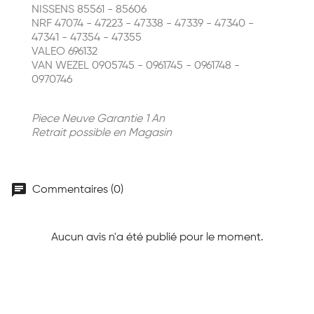
NISSENS 85561 - 85606
NRF 47074 - 47223 - 47338 - 47339 - 47340 -
47341 - 47354 - 47355
VALEO 696132
VAN WEZEL 0905745 - 0961745 - 0961748 -
0970746
Piece Neuve Garantie 1 An
Retrait possible en Magasin
chat
Commentaires (0)
Aucun avis n'a été publié pour le moment.