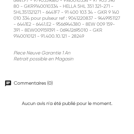
6441.F7 - 9790339680 - 9140010334 - 97 903 396
80 - GKR9140010334 - HELLA 5HL 351 321-271 -
5HL351321271 - 6441F7 - 91 400 103 34 - GKR 9 140
010 334 pour pulseur ref : 9041220837 - 9449951127
- 6441E2 - 6441.E2 - 9566944380 - 8EW 009 159-
391 - 8EW009159391 - 069412695010 - GKR
9140010121 - 91.400.10.121 - 28249
Piece Neuve Garantie 1 An
Retrait possible en Magasin
chat
Commentaires (0)
Aucun avis n'a été publié pour le moment.