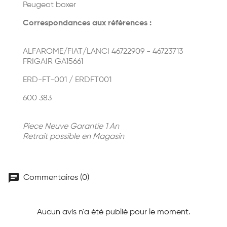
Peugeot boxer
Correspondances aux références :
ALFAROME/FIAT/LANCI 46722909 - 46723713
FRIGAIR GA15661
ERD-FT-001 / ERDFT001
600 383
Piece Neuve Garantie 1 An
Retrait possible en Magasin
chat
Commentaires (0)
Aucun avis n'a été publié pour le moment.