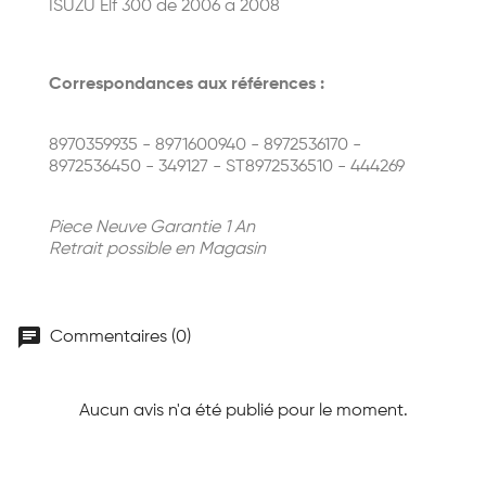
ISUZU Elf 300 de 2006 a 2008
Correspondances aux références :
8970359935 - 8971600940 - 8972536170 -
8972536450 - 349127 - ST8972536510 - 444269
Piece Neuve Garantie 1 An
Retrait possible en Magasin
chat
Commentaires (0)
Aucun avis n'a été publié pour le moment.