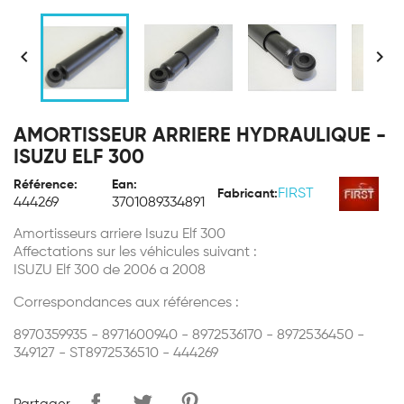


AMORTISSEUR ARRIERE HYDRAULIQUE -
ISUZU ELF 300
Référence:
Ean:
FIRST
Fabricant:
444269
3701089334891
Amortisseurs arriere Isuzu Elf 300
Affectations sur les véhicules suivant :
ISUZU Elf 300 de 2006 a 2008
Correspondances aux références :
8970359935 - 8971600940 - 8972536170 - 8972536450 -
349127 - ST8972536510 - 444269