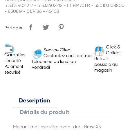
Correspondances aux références :
5133 3 402 212 - 51333402212 - LT BM701 R - 350103108800
- 850819 - 01.7486 - 46408
Partager
Click &
Service Client
Collect
Garanties
Contactez nous par mail
Retrait
sécurité
telephone du lundi au
possible au
Paiement
vendredi
magasin
securisé
Description
Détails du produit
Mecanisme Leve vitre avant droit Bmw X3