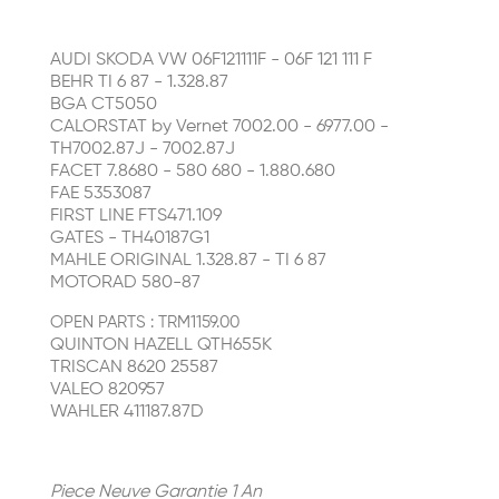
AUDI SKODA VW 06F121111F - 06F 121 111 F
BEHR TI 6 87 - 1.328.87
BGA CT5050
CALORSTAT by Vernet 7002.00 - 6977.00 -
TH7002.87J - 7002.87J
FACET 7.8680 - 580 680 - 1.880.680
FAE 5353087
FIRST LINE FTS471.109
GATES - TH40187G1
MAHLE ORIGINAL 1.328.87 - TI 6 87
MOTORAD 580-87
OPEN PARTS : TRM1159.00
QUINTON HAZELL QTH655K
TRISCAN 8620 25587
VALEO 820957
WAHLER 411187.87D
Piece Neuve Garantie 1 An