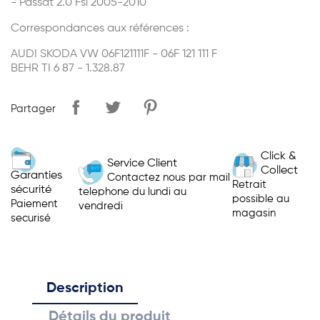
- Passat 2.0 Fsi 2005-2010
Correspondances aux références :
AUDI SKODA VW 06F121111F - 06F 121 111 F
BEHR TI 6 87 - 1.328.87
Partager
Click &
Service Client
Collect
Garanties
Contactez nous par mail
Retrait
sécurité
telephone du lundi au
possible au
Paiement
vendredi
magasin
securisé
Description
Détails du produit