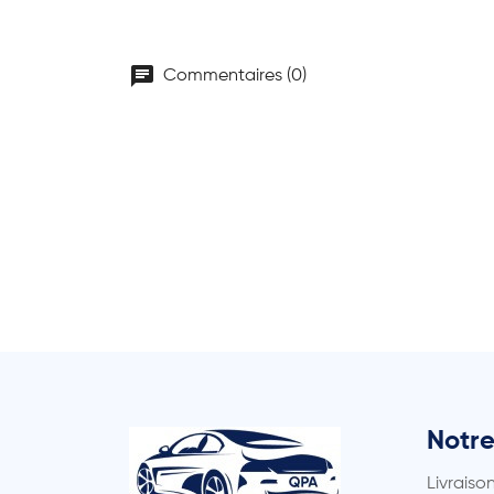
chat
Commentaires (0)
Notre
Livraiso