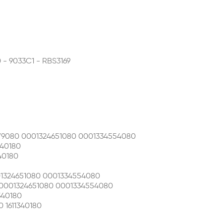
 - 9033C1 - RBS3169
9080 0001324651080 0001334554080
340180
40180
01324651080 0001334554080
 0001324651080 0001334554080
340180
 1611340180