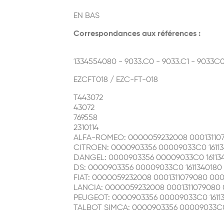
EN BAS
Correspondances aux références :
1334554080 - 9033.C0 - 9033.C1 - 9033C0
EZCFT018 / EZC-FT-018
T443072
43072
769558
2310114
ALFA-ROMEO: 0000059232008 000131107
CITROEN: 0000903356 00009033C0 1611
DANGEL: 0000903356 00009033C0 16113
DS: 0000903356 00009033C0 1611340180
FIAT: 0000059232008 0001311079080 00
LANCIA: 0000059232008 0001311079080
PEUGEOT: 0000903356 00009033C0 1611
TALBOT SIMCA: 0000903356 00009033C0