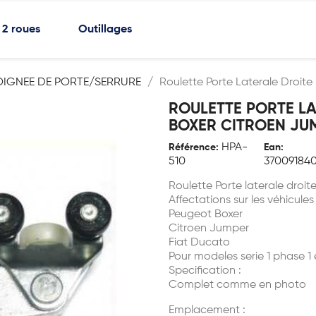
2 roues
Outillages
OIGNEE DE PORTE/SERRURE
Roulette Porte Laterale Droit
ROULETTE PORTE LA
BOXER CITROEN JU
HPA-
Référence:
Ean:
510
37009184
Roulette Porte laterale droi
Affectations sur les véhicules
Peugeot Boxer
Citroen Jumper
Fiat Ducato
Pour modeles serie 1 phase 1 
Specification :
Complet comme en photo
Emplacement :