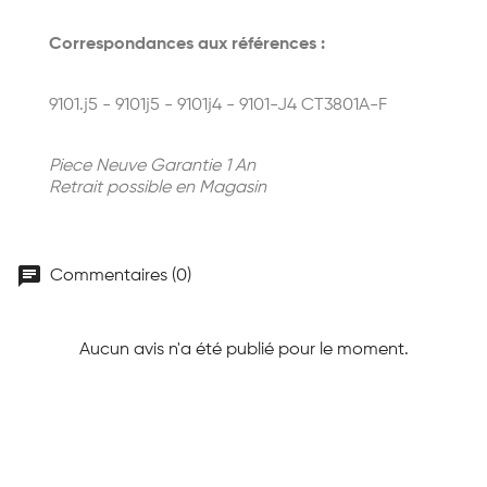
Correspondances aux références :
9101.j5 - 9101j5 - 9101j4 - 9101-J4 CT3801A-F
Piece Neuve Garantie 1 An
Retrait possible en Magasin
chat
Commentaires (0)
Aucun avis n'a été publié pour le moment.