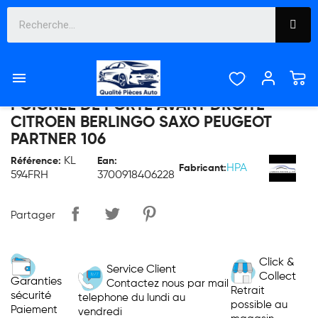

POIGNÉE DE PORTE AVANT DROITE -
CITROEN BERLINGO SAXO PEUGEOT
PARTNER 106
KL
Référence:
Ean:
HPA
Fabricant:
594FRH
3700918406228
Partager
Click &
Service Client
Collect
Garanties
Contactez nous par mail
Retrait
sécurité
telephone du lundi au
possible au
Paiement
vendredi