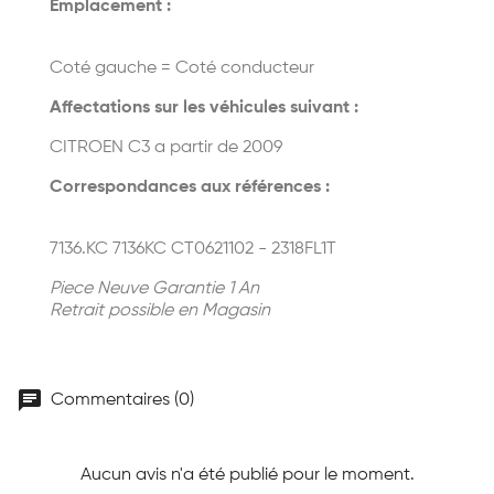
Emplacement :
Coté gauche = Coté conducteur
Affectations sur les véhicules suivant :
CITROEN C3 a partir de 2009
Correspondances aux références :
7136.KC 7136KC CT0621102 - 2318FL1T
Piece Neuve Garantie 1 An
Retrait possible en Magasin
chat
Commentaires (0)
Aucun avis n'a été publié pour le moment.