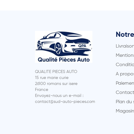
Notre
Livraiso
Mentions
Conditio
QUALITE PIECES AUTO
A propo
15 rue marie curie
Paiemen
26100 romans sur isere
France
Contact
Envoyez-nous un e-mail :
contact@sud-auto-pieces.com
Plan du 
Magasin