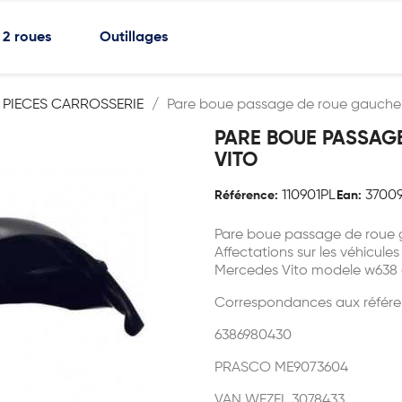
2 roues
Outillages
PIECES CARROSSERIE
Pare boue passage de roue gauche
PARE BOUE PASSAG
VITO
110901PL
37009
Référence:
Ean:
Pare boue passage de roue 
Affectations sur les véhicules
Mercedes Vito modele w638 
Correspondances aux référe
6386980430
PRASCO ME9073604
VAN WEZEL 3078433