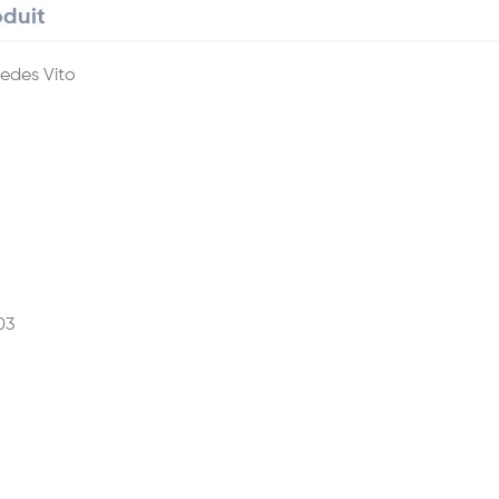
oduit
edes Vito
03