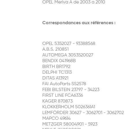
OPEL Meriva A de 2003 a 2010
Correspondances aux références :
OPEL 5352027 - 93388568
A.B.S. 210851
AUTOMEGA 3053520027
BENDIX 041968B
BIRTH BR1792
DELPHI TC1313
DITAS A13921
FAI AutoParts SS2578
FEBI BILSTEIN 23797 - 34223
FIRST LINE FCA6336
KAGER 870873
KLOKKERHOLM 5026361A1
LEMFÖRDER 30627 - 3062701 - 3062702
MAPCO 49614
METZGER 58004901 - 5923