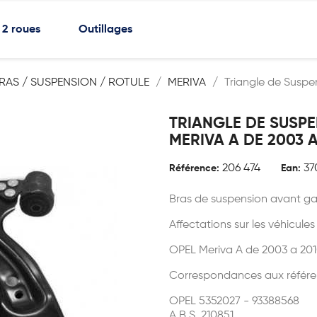
2 roues
Outillages
BRAS / SUSPENSION / ROTULE
MERIVA
Triangle de Susp
TRIANGLE DE SUSP
MERIVA A DE 2003 A
206 474
37
Référence:
Ean:
Bras de suspension avant g
Affectations sur les véhicules
OPEL Meriva A de 2003 a 20
Correspondances aux référe
OPEL 5352027 - 93388568
A.B.S. 210851