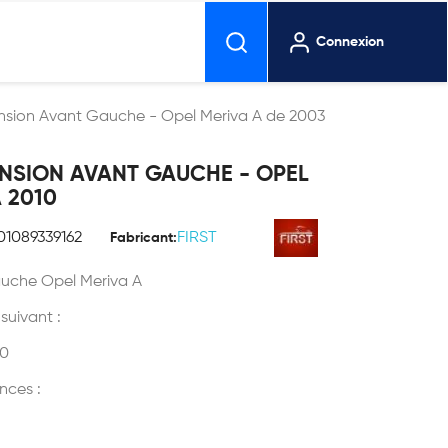
Connexion
ension Avant Gauche - Opel Meriva A de 2003
ENSION AVANT GAUCHE - OPEL
 2010
01089339162
FIRST
Fabricant:
auche Opel Meriva A
 suivant :
10
nces :