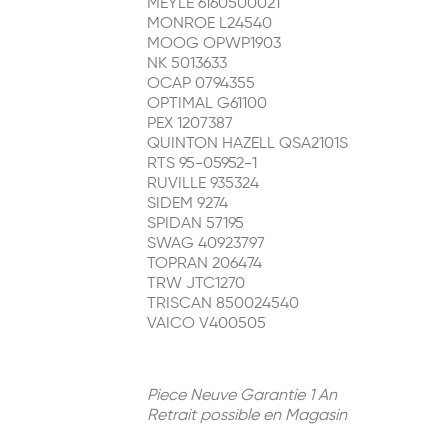
MEYLE 6160500021
MONROE L24540
MOOG OPWP1903
NK 5013633
OCAP 0794355
OPTIMAL G61100
PEX 1207387
QUINTON HAZELL QSA2101S
RTS 95-05952-1
RUVILLE 935324
SIDEM 9274
SPIDAN 57195
SWAG 40923797
TOPRAN 206474
TRW JTC1270
TRISCAN 850024540
VAICO V400505
Piece Neuve Garantie 1 An
Retrait possible en Magasin