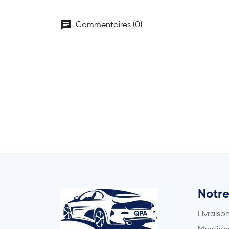
chat
Commentaires (0)
Notre
Livraiso