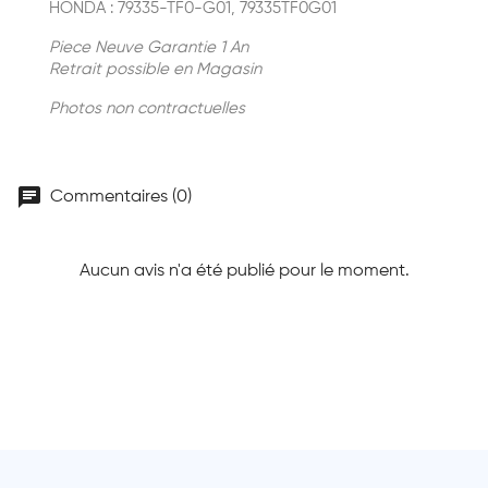
HONDA : 79335-TF0-G01, 79335TF0G01
Piece Neuve Garantie 1 An
Retrait possible en Magasin
Photos non contractuelles
chat
Commentaires (0)
Aucun avis n'a été publié pour le moment.