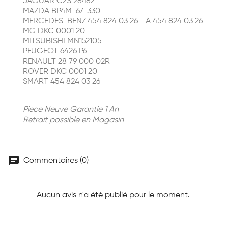
JAGUAR C2S 28482
MAZDA BP4M-67-330
MERCEDES-BENZ 454 824 03 26 - A 454 824 03 26
MG DKC 0001 20
MITSUBISHI MN152105
PEUGEOT 6426 P6
RENAULT 28 79 000 02R
ROVER DKC 0001 20
SMART 454 824 03 26
Piece Neuve Garantie 1 An
Retrait possible en Magasin
chat
Commentaires (0)
Aucun avis n'a été publié pour le moment.