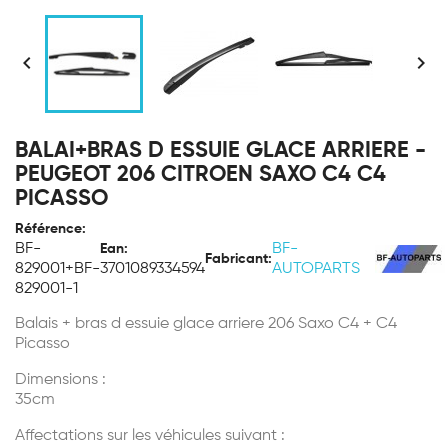


BALAI+BRAS D ESSUIE GLACE ARRIERE -
PEUGEOT 206 CITROEN SAXO C4 C4
PICASSO
Référence:
BF-
BF-
Ean:
Fabricant:
829001+BF-
3701089334594
AUTOPARTS
829001-1
Balais + bras d essuie glace arriere 206 Saxo C4 + C4
Picasso
Dimensions :
35cm
Affectations sur les véhicules suivant :