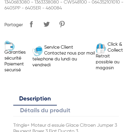
1340683080 - 1363338080 - CWS48100 - 064352101010 -
6405PP - 6405ER - 460084
Partager
Click &
Service Client
Collect
Garanties
Contactez nous par mail
Retrait
sécurité
telephone du lundi au
possible au
Paiement
vendredi
magasin
securisé
Description
Détails du produit
Tringle+ Moteur d essuie Glace Citroen Jumper 3
Peugeot Boxer 3 Fiat Ducato 3