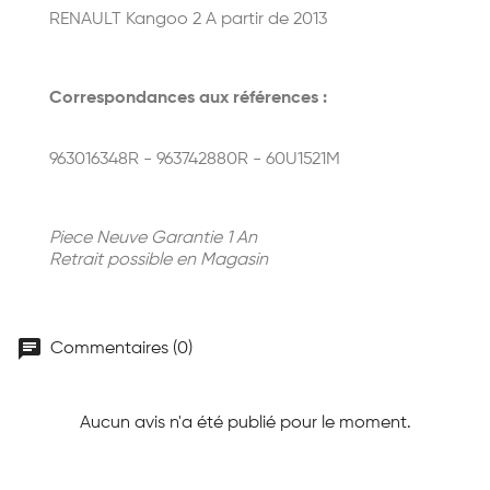
RENAULT Kangoo 2 A partir de 2013
Correspondances aux références :
963016348R - 963742880R - 60U1521M
Piece Neuve Garantie 1 An
Retrait possible en Magasin
chat
Commentaires (0)
Aucun avis n'a été publié pour le moment.