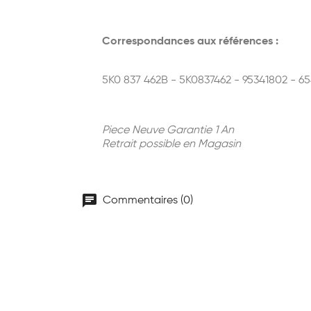
Correspondances aux références :
5K0 837 462B - 5K0837462 - 95341802 - 6
Piece Neuve Garantie 1 An
Retrait possible en Magasin
chat
Commentaires (0)