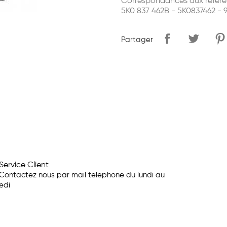
Correspondances aux référe
5K0 837 462B - 5K0837462 - 
Partager
Service Client
Contactez nous par mail telephone du lundi au
edi