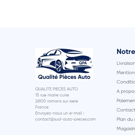
Notre
Livraiso
Mentions
Conditio
QUALITE PIECES AUTO
A propo
15 rue marie curie
Paiemen
26100 romans sur isere
France
Contact
Envoyez-nous un e-mail :
contact@sud-auto-pieces.com
Plan du 
Magasin