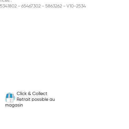
nces :
95341802 - 65467302 - 5863262 - V10-2534
Click & Collect
Retrait possible au
magasin