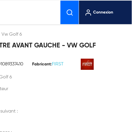
Connexion
 Vw Golf 6
ITRE AVANT GAUCHE - VW GOLF
01089337410
FIRST
Fabricant:
Golf 6
teur
 suivant :