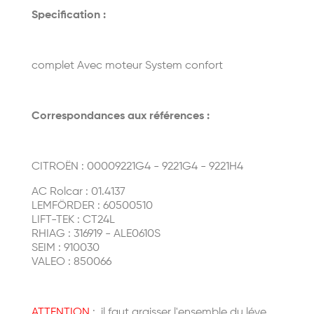
Specification :
complet Avec moteur System confort
Correspondances aux références :
CITROËN : 00009221G4 - 9221G4 - 9221H4
AC Rolcar : 01.4137
LEMFÖRDER : 60500510
LIFT-TEK : CT24L
RHIAG : 316919 - ALE0610S
SEIM : 910030
VALEO : 850066
ATTENTION
: il faut graisser l'ensemble du léve