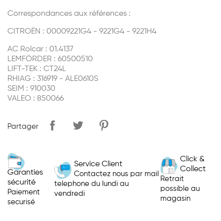
Correspondances aux références :
CITROËN : 00009221G4 - 9221G4 - 9221H4
AC Rolcar : 01.4137
LEMFÖRDER : 60500510
LIFT-TEK : CT24L
RHIAG : 316919 - ALE0610S
SEIM : 910030
VALEO : 850066
Partager
Click &
Service Client
Collect
Garanties
Contactez nous par mail
Retrait
sécurité
telephone du lundi au
possible au
Paiement
vendredi
magasin
securisé