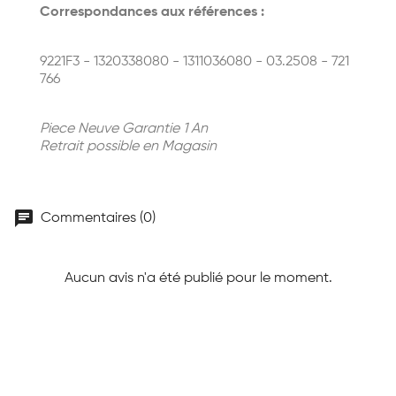
Correspondances aux références :
9221F3 - 1320338080 - 1311036080 - 03.2508 - 721
766
Piece Neuve Garantie 1 An
Retrait possible en Magasin
chat
Commentaires (0)
Aucun avis n'a été publié pour le moment.