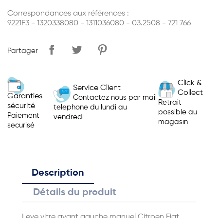
Correspondances aux références :
9221F3 - 1320338080 - 1311036080 - 03.2508 - 721 766
Partager
Click &
Service Client
Collect
Garanties
Contactez nous par mail
Retrait
sécurité
telephone du lundi au
possible au
Paiement
vendredi
magasin
securisé
Description
Détails du produit
Leve vitre avant gauche manuel Citroen Fiat