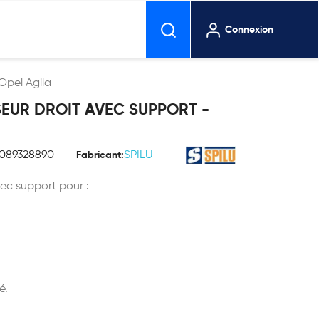
Connexion
Opel Agila
EUR DROIT AVEC SUPPORT -
1089328890
SPILU
Fabricant:
vec support pour :
é.