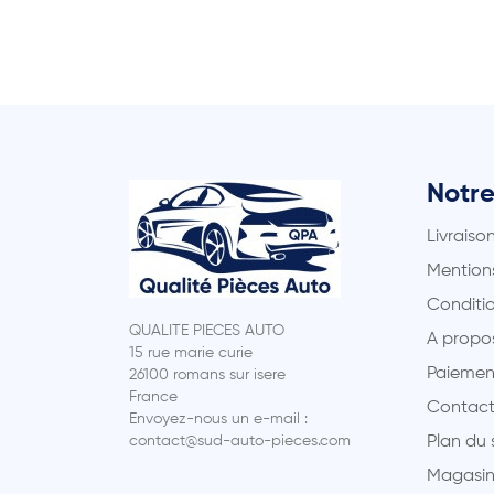
Notre
Livraiso
Mentions
Conditio
QUALITE PIECES AUTO
A propo
15 rue marie curie
Paiemen
26100 romans sur isere
France
Contact
Envoyez-nous un e-mail :
contact@sud-auto-pieces.com
Plan du 
Magasin