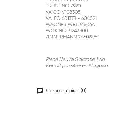
TRISCAN 811029079
TRUSTING 7920
VAICO V108305
VALEO 601378 - 604021
WAGNER WBP24606A
WOKING P1243300
ZIMMERMANN 246061751
Piece Neuve Garantie 1 An
Retrait possible en Magasin
chat
Commentaires (0)