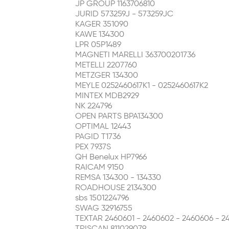
JP GROUP 1163706810
JURID 573259J - 573259JC
KAGER 351090
KAWE 134300
LPR 05P1489
MAGNETI MARELLI 363700201736
METELLI 2207760
METZGER 134300
MEYLE 0252460617K1 - 0252460617K2
MINTEX MDB2929
NK 224796
OPEN PARTS BPA134300
OPTIMAL 12443
PAGID T1736
PEX 7937S
QH Benelux HP7966
RAICAM 9150
REMSA 134300 - 134330
ROADHOUSE 2134300
sbs 1501224796
SWAG 32916755
TEXTAR 2460601 - 2460602 - 2460606 - 24