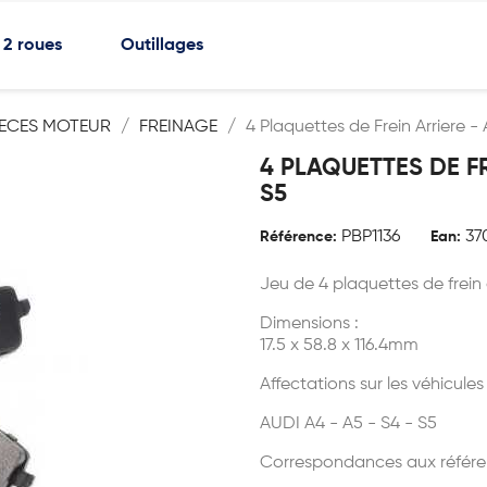
2 roues
Outillages
IECES MOTEUR
FREINAGE
4 Plaquettes de Frein Arriere -
4 PLAQUETTES DE FR
S5
PBP1136
37
Référence:
Ean:
Jeu de 4 plaquettes de frein 
Dimensions :
17.5 x 58.8 x 116.4mm
Affectations sur les véhicules
AUDI A4 - A5 - S4 - S5
Correspondances aux référe