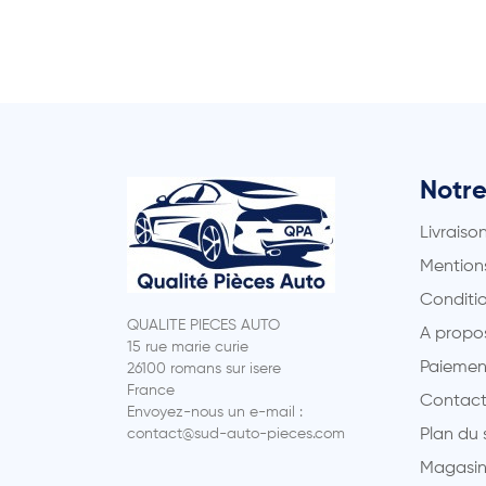
Notre
Livraiso
Mentions
Conditio
QUALITE PIECES AUTO
A propo
15 rue marie curie
Paiemen
26100 romans sur isere
France
Contact
Envoyez-nous un e-mail :
contact@sud-auto-pieces.com
Plan du 
Magasin