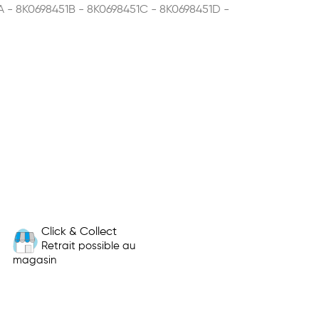
A - 8K0698451B - 8K0698451C - 8K0698451D -
Click & Collect
Retrait possible au
magasin