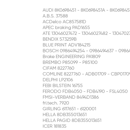
AUDI 8K0698451 - 8K0698451A - 8K069845
A.B.S. 37588
ACDelco AC857581D
APEC braking PAD1655
ATE 13046027472 - 13046027482 - 1304702
BENDIX 573259B
BLUE PRINT ADV184215
BOSCH 0986494254 - 0986494637 - 0986
Brake ENGINEERING PA1809
BREMBO P85099 - P85100
CIFAM 8227760
COMLINE 8227760 - ADB01709 - CBP0170
DELPHI LP2106
FEBI BILSTEIN 16755
FERODO FDB4050 - FDB4190 - FSL4050
FMSI-VERBAND 8494D1386
fri.tech. 7920
GIRLING 6117651 - 6120001
HELLA 8DB355013651
HELLA PAGID 8DB355013651
ICER 181835