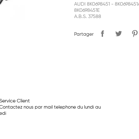
AUDI 8K0698451 - 8K0698451
8K0698451E
A.B.S. 37588
Partager
Service Client
Contactez nous par mail telephone du lundi au
edi