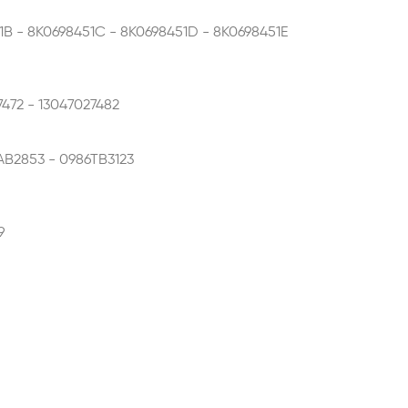
1B - 8K0698451C - 8K0698451D - 8K0698451E
7472 - 13047027482
AB2853 - 0986TB3123
9