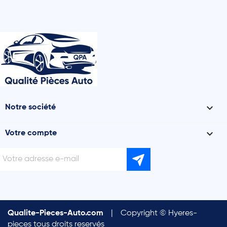

Notre société

Votre compte
Qualite-Pieces-Auto.com
|
Copyright © Hyeres-
pieces tous droits reservés