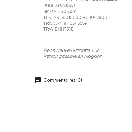
HELLA 8AC355383661 -8AN355440861
JURID 694356J
SPIDAN 403659
TEXTAR 38010500 - 38047800
TRISCAN 8170343659
TRW BHN759E
Piece Neuve Garantie 1 An
Retrait possible en Magasin
chat
Commentaires (0)