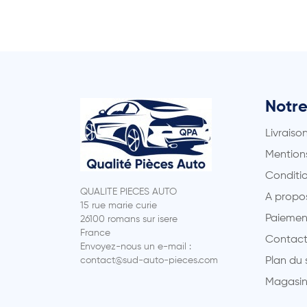
Notre
Livraiso
Mentions
Conditio
QUALITE PIECES AUTO
A propo
15 rue marie curie
Paiemen
26100 romans sur isere
France
Contact
Envoyez-nous un e-mail :
contact@sud-auto-pieces.com
Plan du 
Magasin