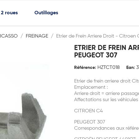
2 roues
Outillages
PICASSO
FREINAGE
Etrier de Frein Arriere Droit - Citroe
ETRIER DE FREIN AR
PEUGEOT 307
HZTCT018
3
Référence:
Ean:
Etrier de frein arriere droit 
Emplacement :
Arriere droit = arriere passag
Affectations sur les véhicules
CITROEN C4
PEUGEOT 307
Correspondances aux référe