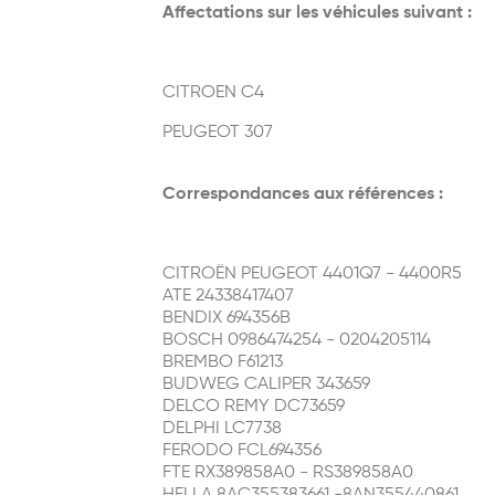
Affectations sur les véhicules suivant :
CITROEN C4
PEUGEOT 307
Correspondances aux références :
CITROËN PEUGEOT 4401Q7 - 4400R5
ATE 24338417407
BENDIX 694356B
BOSCH 0986474254 - 0204205114
BREMBO F61213
BUDWEG CALIPER 343659
DELCO REMY DC73659
DELPHI LC7738
FERODO FCL694356
FTE RX389858A0 - RS389858A0