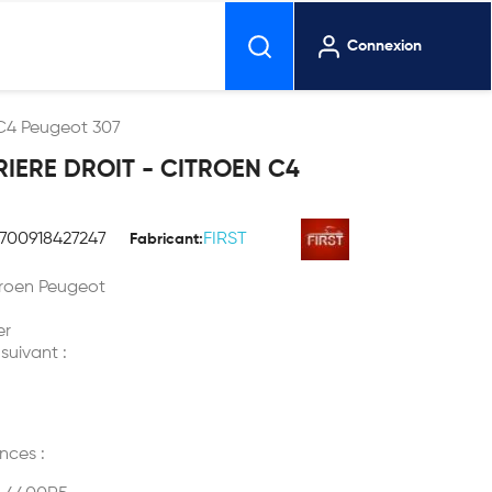
Connexion
n C4 Peugeot 307
RIERE DROIT - CITROEN C4
700918427247
FIRST
Fabricant:
Citroen Peugeot
er
 suivant :
nces :