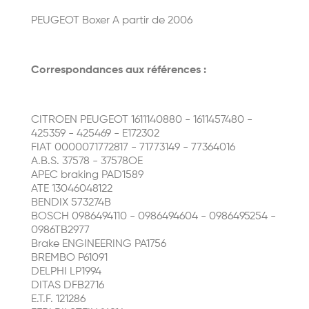
PEUGEOT Boxer A partir de 2006
Correspondances aux références :
CITROEN PEUGEOT 1611140880 - 1611457480 -
425359 - 425469 - E172302
FIAT 0000071772817 - 71773149 - 77364016
A.B.S. 37578 - 37578OE
APEC braking PAD1589
ATE 13046048122
BENDIX 573274B
BOSCH 0986494110 - 0986494604 - 0986495254 -
0986TB2977
Brake ENGINEERING PA1756
BREMBO P61091
DELPHI LP1994
DITAS DFB2716
E.T.F. 121286