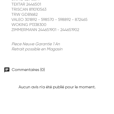
TEXTAR 2446501
TRISCAN 811010563
TRW GDB1682
VALEO 301892 - 598570 - 598892 - 872465
WOKING P1338300
ZIMMERMANN 244651901 - 244651902
Piece Neuve Garantie 1 An
Retrait possible en Magasin
chat
Commentaires (0)
Aucun avis n'a été publié pour le moment.