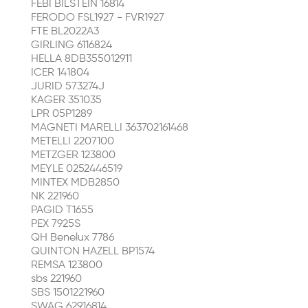
FEBI BILSTEIN 16814
FERODO FSL1927 - FVR1927
FTE BL2022A3
GIRLING 6116824
HELLA 8DB355012911
ICER 141804
JURID 573274J
KAGER 351035
LPR 05P1289
MAGNETI MARELLI 363702161468
METELLI 2207100
METZGER 123800
MEYLE 0252446519
MINTEX MDB2850
NK 221960
PAGID T1655
PEX 7925S
QH Benelux 7786
QUINTON HAZELL BP1574
REMSA 123800
sbs 221960
SBS 1501221960
SWAG 62916814