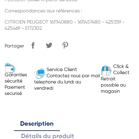
PEUGEOT Boxer A partir de 2006
Correspondances aux références :
CITROEN PEUGEOT 1611140880 - 1611457480 - 425359 -
425469 - E172302
Partager
Click &
Service Client
Collect
Garanties
Contactez nous par mail
Retrait
sécurité
telephone du lundi au
possible au
Paiement
vendredi
magasin
securisé
Description
Détails du produit