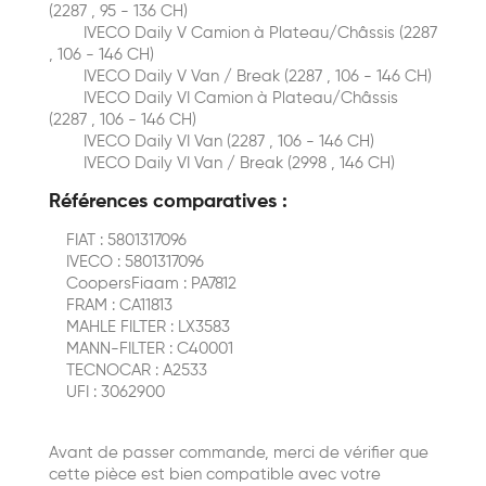
(2287 , 95 - 136 CH)
IVECO Daily V Сamion à Plateau/Сhâssis (2287
, 106 - 146 CH)
IVECO Daily V Van / Break (2287 , 106 - 146 CH)
IVECO Daily VI Сamion à Plateau/Сhâssis
(2287 , 106 - 146 CH)
IVECO Daily VI Van (2287 , 106 - 146 CH)
IVECO Daily VI Van / Break (2998 , 146 CH)
Références comparatives :
FIAT : 5801317096
IVECO : 5801317096
CoopersFiaam : PA7812
FRAM : CA11813
MAHLE FILTER : LX3583
MANN-FILTER : C40001
TECNOCAR : A2533
UFI : 3062900
Avant de passer commande, merci de vérifier que
cette pièce est bien compatible avec votre