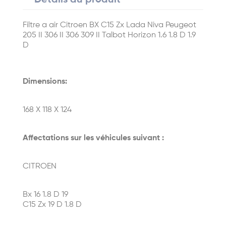
Détails du produit
Filtre a air Citroen BX C15 Zx Lada Niva Peugeot
205 II 306 II 306 309 II Talbot Horizon 1.6 1.8 D 1.9
D
Dimensions:
168 X 118 X 124
Affectations sur les véhicules suivant :
CITROEN
Bx 16 1.8 D 19
C15 Zx 19 D 1.8 D