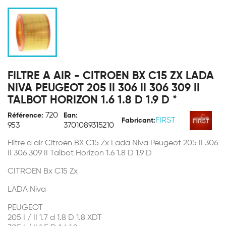
FILTRE A AIR - CITROEN BX C15 ZX LADA
NIVA PEUGEOT 205 II 306 II 306 309 II
TALBOT HORIZON 1.6 1.8 D 1.9 D *
720
Référence:
Ean:
FIRST
Fabricant:
953
3701089315210
Filtre a air Citroen BX C15 Zx Lada Niva Peugeot 205 II 306
II 306 309 II Talbot Horizon 1.6 1.8 D 1.9 D
CITROEN
Bx
C15 Zx
LADA
Niva
PEUGEOT
205 I / II 1.7 d 1.8 D 1.8 XDT