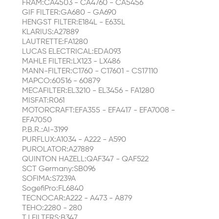
FRAM:CA4503 - CA4760 - CA5456
GIF FILTER:GA680 - GA690
HENGST FILTER:E184L - E635L
KLARIUS:A27889
LAUTRETTE:FA1280
LUCAS ELECTRICAL:EDA093
MAHLE FILTER:LX123 - LX486
MANN-FILTER:C1760 - C17601 - CS17110
MAPCO:60516 - 60879
MECAFILTER:EL3210 - EL3456 - FA1280
MISFAT:R061
MOTORCRAFT:EFA355 - EFA417 - EFA7008 -
EFA7050
P.B.R.:AI-3199
PURFLUX:A1034 - A222 - A590
PUROLATOR:A27889
QUINTON HAZELL:QAF347 - QAF522
SCT Germany:SB096
SOFIMA:S7239A
SogefiPro:FL6840
TECNOCAR:A222 - A473 - A879
TEHO:2280 - 280
TJ FILTERS:B347