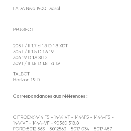
LADA
Niva 1900 Diesel
PEUGEOT
205 I / II 1.7 d 1.8 D 1.8 XDT
305 I / II 1.5 D 1.6 1.9
306 1.9 D 1.9 SLD
309 I / II 1.8 D 1.8 Td 1.9
TALBOT
Horizon 1.9 D
Correspondances aux références :
CITROËN:1444 F5 - 1444 VF - 1444F5 - 1444-F5 -
1444VF - 1444-VF - 90560 518.8
FORD:5012 563 - 5012563 - 5017 034 - 5017 457 -