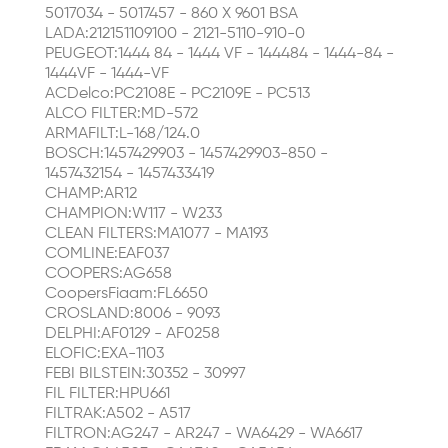
5017034 - 5017457 - 860 X 9601 BSA
LADA:212151109100 - 2121-5110-910-0
PEUGEOT:1444 84 - 1444 VF - 144484 - 1444-84 -
1444VF - 1444-VF
ACDelco:PC2108E - PC2109E - PC513
ALCO FILTER:MD-572
ARMAFILT:L-168/124.0
BOSCH:1457429903 - 1457429903-850 -
1457432154 - 1457433419
CHAMP:AR12
CHAMPION:W117 - W233
CLEAN FILTERS:MA1077 - MA193
COMLINE:EAF037
COOPERS:AG658
CoopersFiaam:FL6650
CROSLAND:8006 - 9093
DELPHI:AF0129 - AF0258
ELOFIC:EXA-1103
FEBI BILSTEIN:30352 - 30997
FIL FILTER:HPU661
FILTRAK:A502 - A517
FILTRON:AG247 - AR247 - WA6429 - WA6617