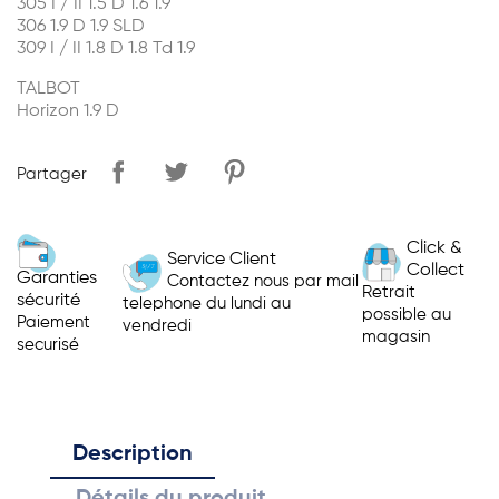
305 I / II 1.5 D 1.6 1.9
306 1.9 D 1.9 SLD
309 I / II 1.8 D 1.8 Td 1.9
TALBOT
Horizon 1.9 D
Partager
Click &
Service Client
Collect
Garanties
Contactez nous par mail
Retrait
sécurité
telephone du lundi au
possible au
Paiement
vendredi
magasin
securisé
Description