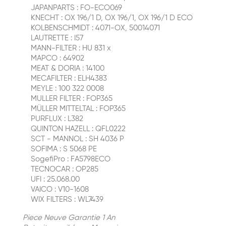
JAPANPARTS : FO-ECO069
KNECHT : OX 196/1 D, OX 196/1, OX 196/1 D ECO
KOLBENSCHMIDT : 4071-OX, 50014071
LAUTRETTE : I57
MANN-FILTER : HU 831 x
MAPCO : 64902
MEAT & DORIA : 14100
MECAFILTER : ELH4383
MEYLE : 100 322 0008
MULLER FILTER : FOP365
MÜLLER MITTELTAL : FOP365
PURFLUX : L382
QUINTON HAZELL : QFL0222
SCT - MANNOL : SH 4036 P
SOFIMA : S 5068 PE
SogefiPro : FA5798ECO
TECNOCAR : OP285
UFI : 25.068.00
VAICO : V10-1608
WIX FILTERS : WL7439
Piece Neuve Garantie 1 An