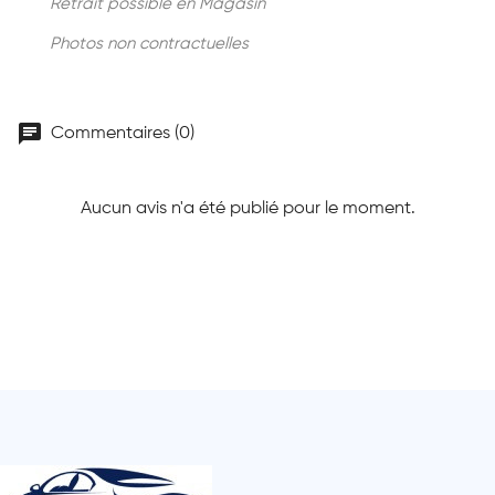
Retrait possible en Magasin
Photos non contractuelles
chat
Commentaires (0)
Aucun avis n'a été publié pour le moment.