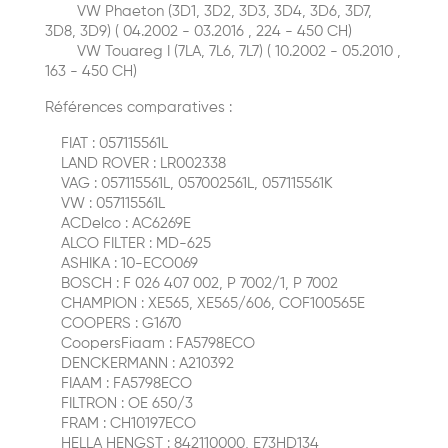
VW Phaeton (3D1, 3D2, 3D3, 3D4, 3D6, 3D7,
3D8, 3D9) ( 04.2002 - 03.2016 , 224 - 450 CH)
VW Touareg I (7LA, 7L6, 7L7) ( 10.2002 - 05.2010 ,
163 - 450 CH)
Références comparatives :
FIAT : 057115561L
LAND ROVER : LR002338
VAG : 057115561L, 057002561L, 057115561K
VW : 057115561L
ACDelco : AC6269E
ALCO FILTER : MD-625
ASHIKA : 10-ECO069
BOSCH : F 026 407 002, P 7002/1, P 7002
CHAMPION : XE565, XE565/606, COF100565E
COOPERS : G1670
CoopersFiaam : FA5798ECO
DENCKERMANN : A210392
FIAAM : FA5798ECO
FILTRON : OE 650/3
FRAM : CH10197ECO
HELLA HENGST : 842110000, E73HD134