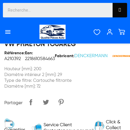

FILTRE À HUILE AUDI A4 A5 A6 A8 Q7,
VW PHAETON TOUAREG
Référence:
Ean:
DENCKERMANN
Fabricant:
A210392
2218610584663
Hauteur [mm]: 200
Diamètre intérieur 2 [mm]: 29
Type de filtre: Cartouche filtrante
Diamètre [mm]: 72
Partager
Click &
Service Client
Collect