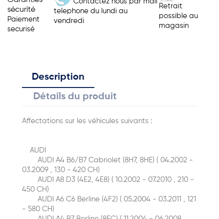
Garanties
Contactez nous par mail
Retrait
sécurité
telephone du lundi au
possible au
Paiement
vendredi
magasin
securisé
Description
Détails du produit
Affectations sur les véhicules suivants :
AUDI
AUDI A4 B6/B7 Cabriolet (8H7, 8HE) ( 04.2002 -
03.2009 , 130 - 420 CH)
AUDI A8 D3 (4E2, 4E8) ( 10.2002 - 07.2010 , 210 -
450 CH)
AUDI A6 C6 Berline (4F2) ( 05.2004 - 03.2011 , 121
- 580 CH)
AUDI A4 B7 Berline (8EC) ( 11.2004 - 06.2008 ,