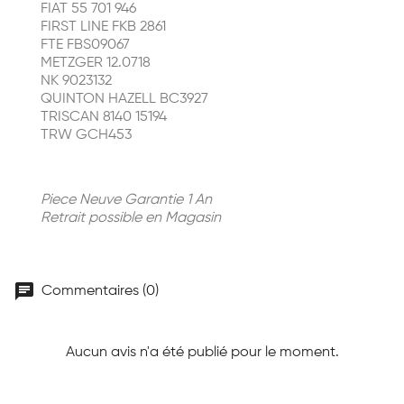
FIAT 55 701 946
FIRST LINE FKB 2861
FTE FBS09067
METZGER 12.0718
NK 9023132
QUINTON HAZELL BC3927
TRISCAN 8140 15194
TRW GCH453
Piece Neuve Garantie 1 An
Retrait possible en Magasin
chat
Commentaires (0)
Aucun avis n'a été publié pour le moment.