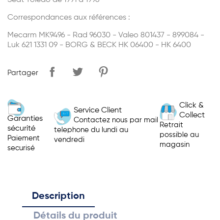
Seat Toledo de 1991 à 1996
Correspondances aux références :
Mecarm MK9496 - Rad 96030 - Valeo 801437 - 899084 -
Luk 621 1331 09 - BORG & BECK HK 06400 - HK 6400
Partager
Click &
Service Client
Collect
Garanties
Contactez nous par mail
Retrait
sécurité
telephone du lundi au
possible au
Paiement
vendredi
magasin
securisé
Description
Détails du produit