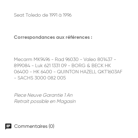
Seat Toledo de 1991 à 1996
Correspondances aux références :
Mecarm MK9496 - Rad 96030 - Valeo 801437 -
899084 - Luk 621 1331 09 - BORG & BECK HK
06400 - HK 6400 - QUINTON HAZELL QKT1603AF
- SACHS 3000 082 005
Piece Neuve Garantie 1 An
Retrait possible en Magasin
chat
Commentaires (0)